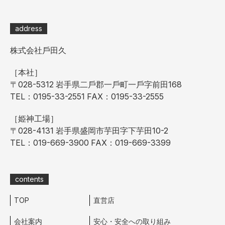
address
株式会社⼾⽥久
［本社］
〒028-5312 岩⼿県⼆⼾郡⼀⼾町⼀⼾字前⽥168
TEL：0195-33-2551 FAX：0195-33-2555
［姫神⼯場］
〒028-4131 岩⼿県盛岡市芋⽥字下芋⽥10-2
TEL：019-669-3900 FAX：019-669-3399
contents
TOP
直営店
会社案内
安⼼・安全への取り組み