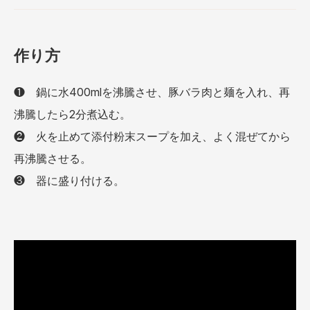
作り⽅
❶ 鍋に水400mlを沸騰させ、豚バラ肉と麺を入れ、再
沸騰したら2分煮込む。
❷ 火を止めて添付粉末スープを加え、よく混ぜてから
再沸騰させる。
❸ 器に盛り付ける。