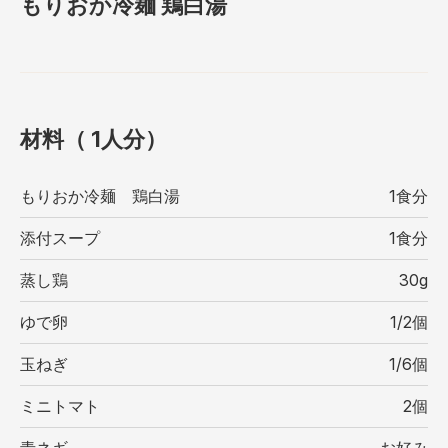
もりおか冷麺 鶏白湯
材料（ 1⼈分）
もりおか冷麺 鶏白湯
1食分
添付スープ
1食分
蒸し鶏
30g
ゆで卵
1/2個
玉ねぎ
1/6個
ミニトマト
2個