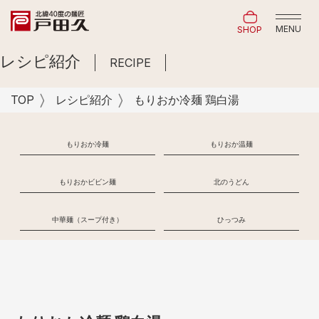
MENU
SHOP
レシピ紹介
RECIPE
TOP
レシピ紹介
もりおか冷麺 鶏白湯
もりおか冷麺
もりおか温麺
もりおかビビン麺
北のうどん
中華麺（スープ付き）
ひっつみ