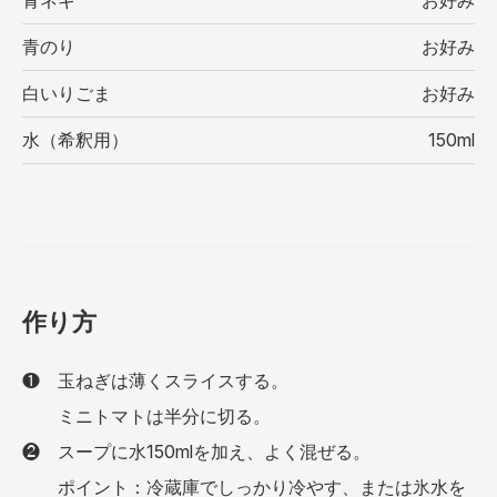
青ネギ
お好み
青のり
お好み
白いりごま
お好み
水（希釈用）
150ml
作り⽅
❶ 玉ねぎは薄くスライスする。
ミニトマトは半分に切る。
❷ スープに水150mlを加え、よく混ぜる。
ポイント：冷蔵庫でしっかり冷やす、または氷水を